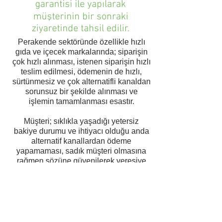
garantisi ile yapılarak
müşterinin bir sonraki
ziyaretinde tahsil edilir.
Perakende sektöründe özellikle hızlı
gıda ve içecek markalarında; siparişin
çok hızlı alınması, istenen siparişin hızlı
teslim edilmesi, ödemenin de hızlı,
sürtünmesiz ve çok alternatifli kanaldan
sorunsuz bir şekilde alınması ve
işlemin tamamlanması esastır.
Müşteri; sıklıkla yaşadığı yetersiz
bakiye durumu ve ihtiyacı olduğu anda
alternatif kanallardan ödeme
yapamaması, sadık müşteri olmasına
rağmen sözüne güvenilerek veresiye
ürün ve hizmet verilmemesi dolayısı ile
zaman kaybetmesinin yanında
çevresinde psikolojik ve statü
kayıplarına yol açması ciddi sıkıntı ve
mutsuzluk oluşturmaktadır.