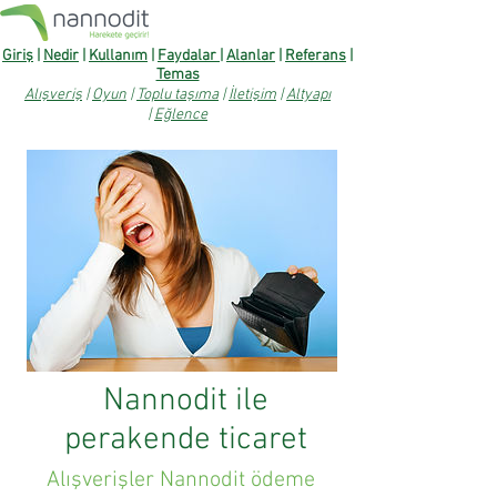
Giriş
|
Nedir
|
Kullanım
|
Faydalar
|
Alanlar
|
Referans
|
Temas
Alışveriş
|
Oyun
|
Toplu taşıma
|
İletişim
|
Altyapı
|
Eğlence
Nannodit ile
perakende ticaret
Alışverişler Nannodit ödeme